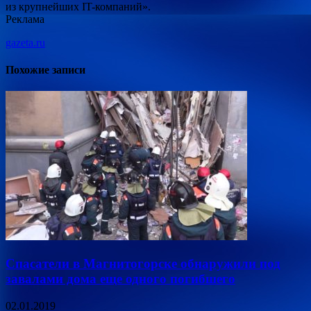
из крупнейших IT-компаний».
Реклама
gazeta.ru
Похожие записи
Спасатели в Магнитогорске обнаружили под
завалами дома еще одного погибшего
02.01.2019