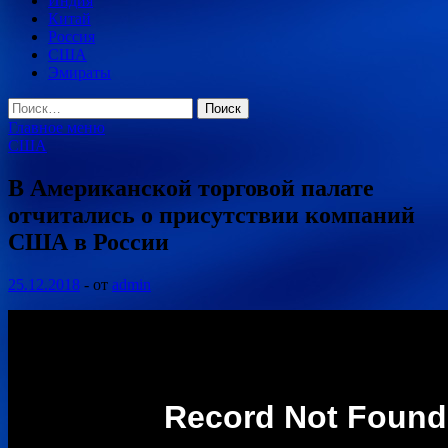
Индия
Китай
Россия
США
Эмираты
Найти:
Главное меню
США
В Американской торговой палате
отчитались о присутствии компаний
США в России
25.12.2018
-
от
admin