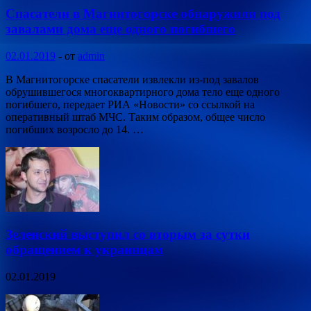
Спасатели в Магнитогорске обнаружили под
завалами дома еще одного погибшего
02.01.2019
-
от
admin
В Магнитогорске спасатели извлекли из-под завалов
обрушившегося многоквартирного дома тело еще одного
погибшего, передает РИА «Новости» со ссылкой на
оперативный штаб МЧС. Таким образом, общее число
погибших возросло до 14. …
Зеленский выступил со вторым за сутки
обращением к украинцам
02.01.2019