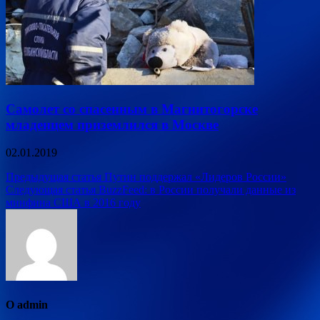
Самолет со спасенным в Магнитогорске
младенцем приземлился в Москве
02.01.2019
Навигация
Предыдущая статья
Путин поддержал «Лидеров России»
Следующая статья
BuzzFeed: в России получали данные из
по
минфина США в 2016 году
записям
О admin