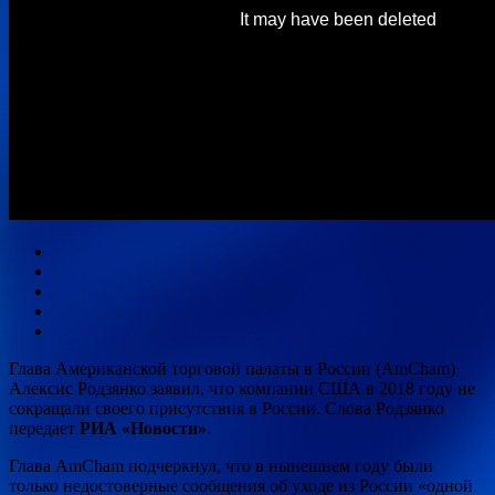
Глава Американской торговой палаты в России (AmCham)
Алексис Родзянко заявил, что компании США в 2018 году не
сокращали своего присутствия в России. Слова Родзянко
передает
РИА «Новости»
.
Глава AmCham подчеркнул, что в нынешнем году были
только недостоверные сообщения об
уходе из России «одной