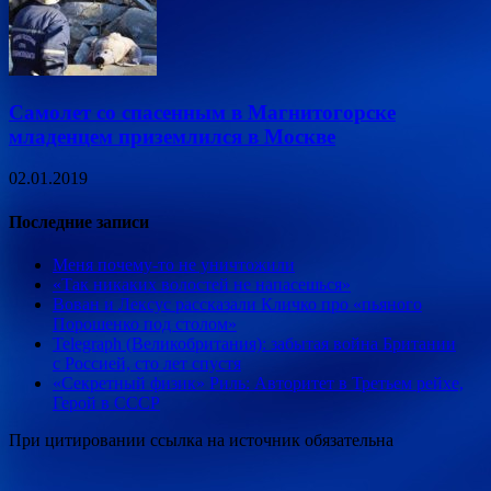
Самолет со спасенным в Магнитогорске
младенцем приземлился в Москве
02.01.2019
Последние записи
Меня почему-то не уничтожили
«Так никаких волостей не напасешься»
Вован и Лексус рассказали Кличко про «пьяного
Порошенко под столом»
Telegraph (Великобритания): забытая война Британии
с Россией, сто лет спустя
«Секретный физик» Риль: Авторитет в Третьем рейхе,
Герой в СССР
При цитировании ссылка на источник обязательна