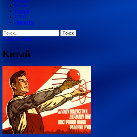
Индия
Китай
Россия
США
Эмираты
Найти:
Главное меню
Китай