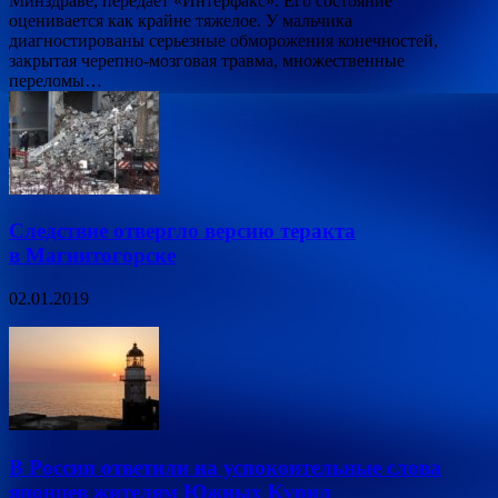
Минздраве, передает «Интерфакс». Его состояние
оценивается как крайне тяжелое. У мальчика
диагностированы серьезные обморожения конечностей,
закрытая черепно-мозговая травма, множественные
переломы…
Следствие отвергло версию теракта
в Магнитогорске
02.01.2019
В России ответили на успокоительные слова
японцев жителям Южных Курил