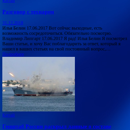
Китай
Разговор с технарем
31.12.2018
Илья Белин 17.06.2017 Вот сейчас выходные, есть
возможность сосредоточиться. Обязательно посмотрю.
Владимир Липгарт 17.06.2017 Я рад! Илья Белин Я посмотрел
Ваши статьи, и хочу Вас поблагодарить за ответ, который я
нашел в ваших статьях на свой постоянный вопрос,…
Подробнее
Китай
Генштаб России раскрыл данные о составе