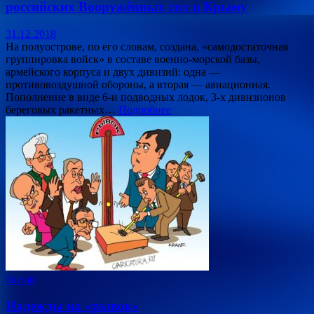
российских Вооружённых сил в Крыму
31.12.2018
На полуострове, по его словам, создана, «самодостаточная
группировка войск» в составе военно-морской базы,
армейского корпуса и двух дивизий: одна —
противовоздушной обороны, а вторая — авиационная.
Пополнение в виде 6‑и подводных лодок, 3‑х дивизионов
береговых ракетных…
Подробнее
Китай
Надежды на «рывок»