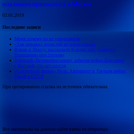
младенцем приземлился в Москве
02.01.2019
Последние записи
Меня почему-то не уничтожили
«Так никаких волостей не напасешься»
Вован и Лексус рассказали Кличко про «пьяного
Порошенко под столом»
Telegraph (Великобритания): забытая война Британии
с Россией, сто лет спустя
«Секретный физик» Риль: Авторитет в Третьем рейхе,
Герой в СССР
При цитировании ссылка на источник обязательна
Все материалы на данном сайте взяты из открытых