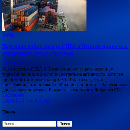
Китай
Торговая война между США и Китаем привела к
рекордному росту торговли
29.12.2018
Как известно, США и Китай слишком заняты ведением
торговой войны, но если посмотреть на активность, которая
происходит в торговых портах США, то создается
впечатление, что никакой войны нет и в помине. За несколько
дней до католического Рождества судно-контейнеровоз SM…
Подробнее
Пагинация
Назад
1
2
3
4
…
8
Далее
записей
Поиск
Найти: