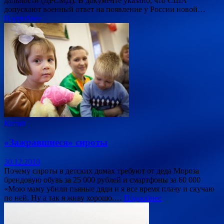
дальности (ДРСМД). В документе указано, что США
допускают военный ответ на появление у России новой…
Подробнее
Китай
«Зажравшиеся» сироты
30.12.2018
Почему сироты в детских домах требуют от деда Мороза
брендовую обувь за 25 000 рублей и смартфоны за 60 000
«Мою маму убили пьяные дяди и я все время плачу и скучаю
по ней. Ну а так я живу хорошо.…
Подробнее