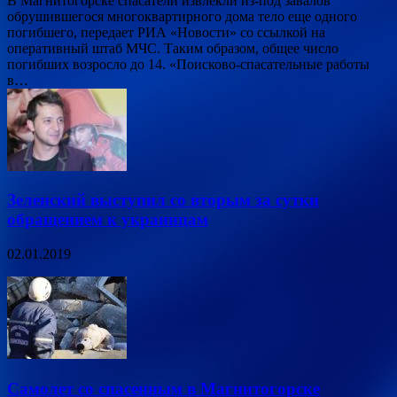
В Магнитогорске спасатели извлекли из-под завалов
обрушившегося многоквартирного дома тело еще одного
погибшего, передает РИА «Новости» со ссылкой на
оперативный штаб МЧС. Таким образом, общее число
погибших возросло до 14. «Поисково-спасательные работы
в…
Зеленский выступил со вторым за сутки
обращением к украинцам
02.01.2019
Самолет со спасенным в Магнитогорске