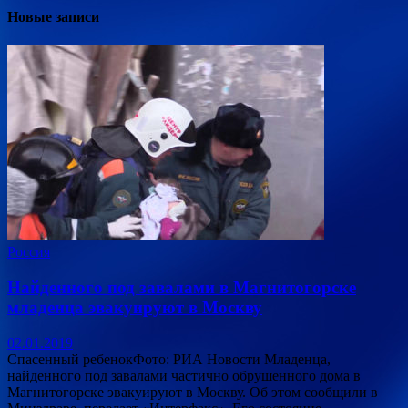
Новые записи
Россия
Найденного под завалами в Магнитогорске
младенца эвакуируют в Москву
02.01.2019
Спасенный ребенокФото: РИА Новости Младенца,
найденного под завалами частично обрушенного дома в
Магнитогорске эвакуируют в Москву. Об этом сообщили в