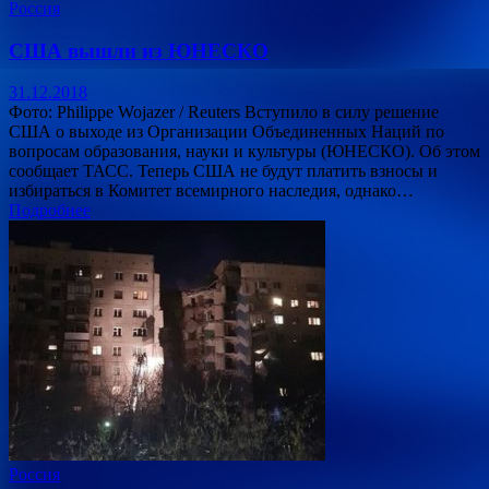
Россия
США вышли из ЮНЕСКО
31.12.2018
Фото: Philippe Wojazer / Reuters Вступило в силу решение
США о выходе из Организации Объединенных Наций по
вопросам образования, науки и культуры (ЮНЕСКО). Об этом
сообщает ТАСС. Теперь США не будут платить взносы и
избираться в Комитет всемирного наследия, однако…
Подробнее
Россия