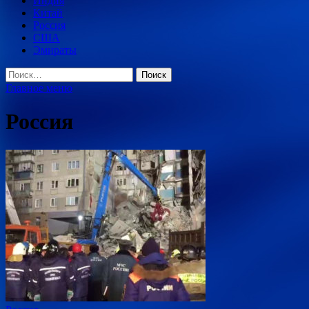
Индия
Китай
Россия
США
Эмираты
Найти:
Главное меню
Россия