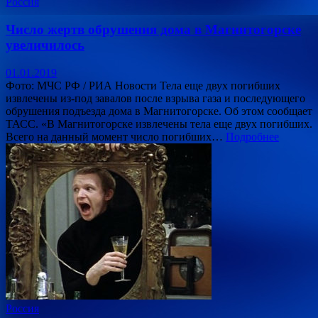
Россия
Число жертв обрушения дома в Магнитогорске
увеличилось
01.01.2019
Фото: МЧС РФ / РИА Новости Тела еще двух погибших
извлечены из-под завалов после взрыва газа и последующего
обрушения подъезда дома в Магнитогорске. Об этом сообщает
ТАСС. «В Магнитогорске извлечены тела еще двух погибших.
Всего на данный момент число погибших…
Подробнее
Россия