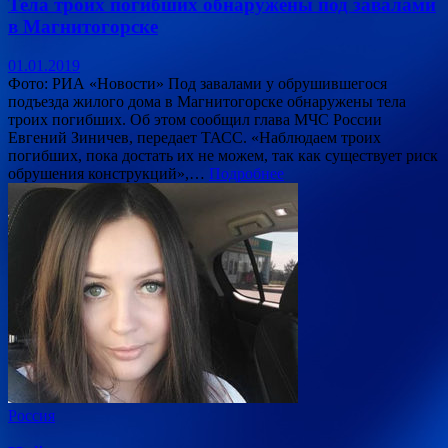
Тела троих погибших обнаружены под завалами
в Магнитогорске
01.01.2019
Фото: РИА «Новости» Под завалами у обрушившегося
подъезда жилого дома в Магнитогорске обнаружены тела
троих погибших. Об этом сообщил глава МЧС России
Евгений Зиничев, передает ТАСС. «Наблюдаем троих
погибших, пока достать их не можем, так как существует риск
обрушения конструкций»,…
Подробнее
Россия