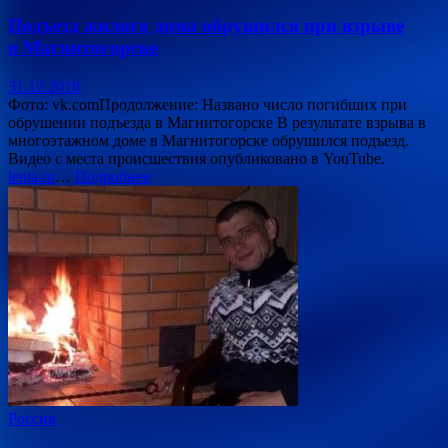
Подъезд жилого дома обрушился при взрыве
в Магнитогорске
31.12.2018
Фото: vk.comПродолжение: Названо число погибших при
обрушении подъезда в Магнитогорске В результате взрыва в
многоэтажном доме в Магнитогорске обрушился подъезд.
Видео с места происшествия опубликовано в YouTube.
lenta.ru
…
Подробнее
Россия