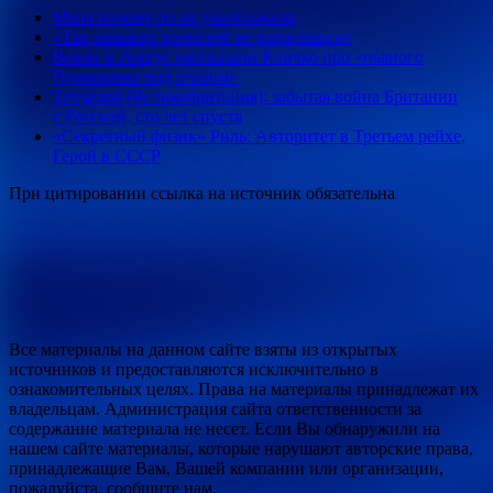
Меня почему-то не уничтожили
«Так никаких волостей не напасешься»
Вован и Лексус рассказали Кличко про «пьяного
Порошенко под столом»
Telegraph (Великобритания): забытая война Британии
с Россией, сто лет спустя
«Секретный физик» Риль: Авторитет в Третьем рейхе,
Герой в СССР
При цитировании ссылка на источник обязательна
Все материалы на данном сайте взяты из открытых
источников и предоставляются исключительно в
ознакомительных целях. Права на материалы принадлежат их
владельцам. Администрация сайта ответственности за
содержание материала не несет. Если Вы обнаружили на
нашем сайте материалы, которые нарушают авторские права,
принадлежащие Вам, Вашей компании или организации,
пожалуйста, сообщите нам.