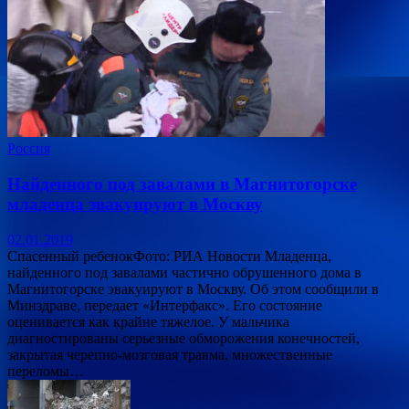
Россия
Найденного под завалами в Магнитогорске
младенца эвакуируют в Москву
02.01.2019
Спасенный ребенокФото: РИА Новости Младенца,
найденного под завалами частично обрушенного дома в
Магнитогорске эвакуируют в Москву. Об этом сообщили в
Минздраве, передает «Интерфакс». Его состояние
оценивается как крайне тяжелое. У мальчика
диагностированы серьезные обморожения конечностей,
закрытая черепно-мозговая травма, множественные
переломы…