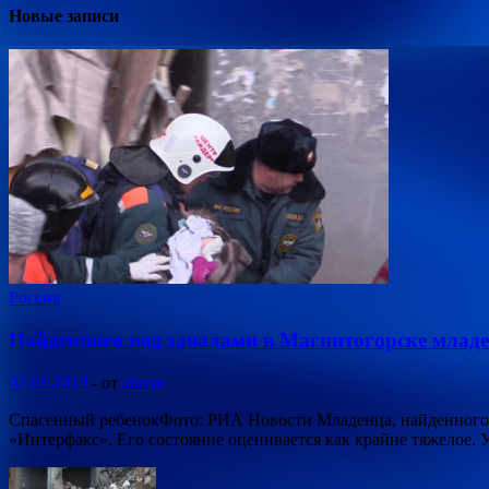
Новые записи
Россия
Найденного под завалами в Магнитогорске млад
02.01.2019
-
от
admin
Спасенный ребенокФото: РИА Новости Младенца, найденного п
«Интерфакс». Его состояние оценивается как крайне тяжелое.