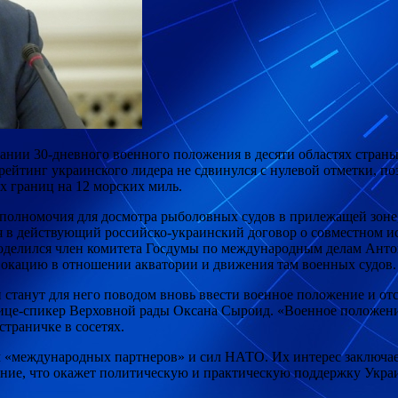
нии 30-дневного военного положения в десяти областях страны
рейтинг украинского лидера не сдвинулся с
нулевой отметки, по
х границ на 12 морских миль.
 полномочия для досмотра рыболовных судов в прилежащей зон
 в действующий российско-украинский договор о совместном ис
поделился член комитета Госдумы по международным делам Анто
окацию в отношении акватории и движения там военных судов. 
танут для него поводом вновь ввести военное положение и отср
и вице-спикер Верховной рады Оксана Сыроид. «Военное положе
страничке в сосетях.
ем «международных партнеров» и сил НАТО. Их интерес заключае
ание, что окажет политическую и практическую поддержку Украин