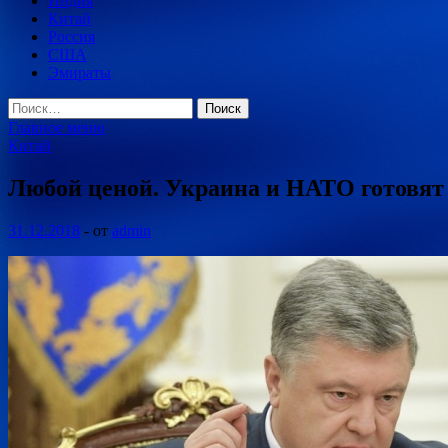
Индия
Китай
Россия
США
Эмираты
Найти:
Главное меню
Китай
Любой ценой. Украина и НАТО готовят
31.12.2018
-
от
admin