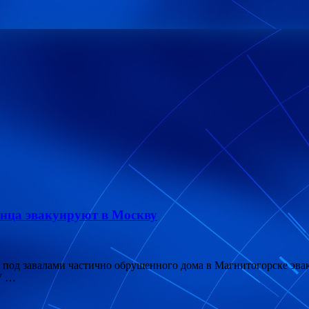
енца эвакуируют в Москву
од завалами частично обрушенного дома в Магнитогорске эвак
 У …