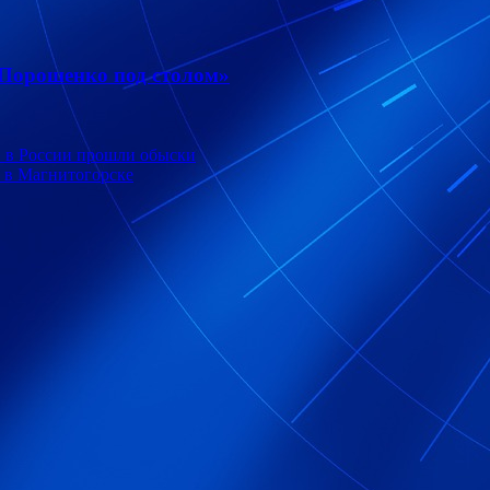
 Порошенко под столом»
» в России прошли обыски
 в Магнитогорске