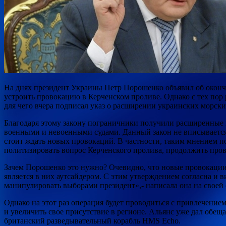
На днях президент Украины Петр Порошенко объявил об оконча
устроить провокацию в Керченском проливе. Однако с тех пор 
для чего вчера подписал указ о расширении украинских морски
Благодаря этому закону пограничники получили расширенные
военными и невоенными судами. Данный закон не вписывается
стоит ждать новых провокаций. В частности, таким мнением 
политизировать вопрос Керченского пролива, продолжить пров
Зачем Порошенко это нужно? Очевидно, что новые провокации с
является в них аутсайдером. С этим утверждением согласна 
манипулировать выборами президент»,- написала она на своей 
Однако на этот раз операция будет проводиться с привлечени
и увеличить свое присутствие в регионе. Альянс уже дал обещ
британский разведывательный корабль HMS Echo.