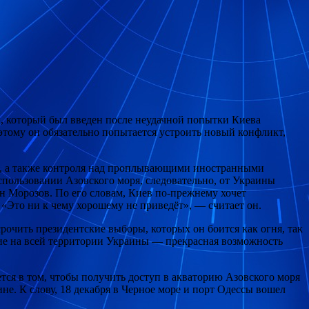
, который был введен после неудачной попытки Киева
этому он обязательно попытается устроить новый конфликт,
е, а также контроля над проплывающими иностранными
пользовании Азовского моря, следовательно, от Украины
н Морозов. По его словам, Киев по-прежнему хочет
«Это ни к чему хорошему не приведёт», — считает он.
очить президентские выборы, которых он боится как огня, так
ние на всей территории Украины — прекрасная возможность
тся в том, чтобы получить доступ в акваторию Азовского моря
е. К слову, 18 декабря в Черное море и порт Одессы вошел