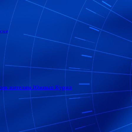
ске
онцев жителям Южных Курил