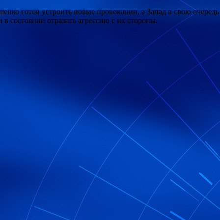
ошенко готов устроить новые провокации, а Запад в свою очередь
 в состоянии отразить агрессию с их стороны.