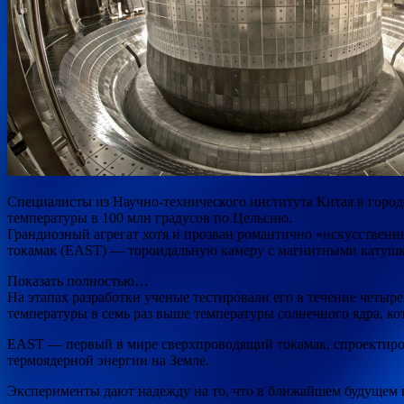
Специалисты из Научно-технического института Китая в город
температуры в 100 млн градусов по Цельсию.
Грандиозный агрегат хотя и прозван романтично
«искусственн
токамак (EAST) — тороидальную камеру с магнитными катушк
Показать полностью…
На этапах разработки ученые тестировали его в течение четы
температуры в семь раз выше температуры солнечного ядра, кот
EAST — первый в мире сверхпроводящий токамак, спроектиро
термоядерной энергии на Земле.
Эксперименты дают надежду на то, что в ближайшем будущем 