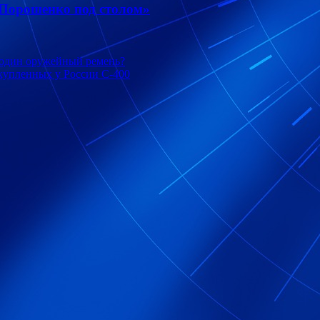
 Порошенко под столом»
и один оружейный ремень?
купленных у России С-400