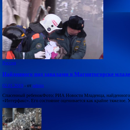
Россия
Найденного под завалами в Магнитогорске млад
02.01.2019
-
от
admin
Спасенный ребенокФото: РИА Новости Младенца, найденного п
«Интерфакс». Его состояние оценивается как крайне тяжелое.