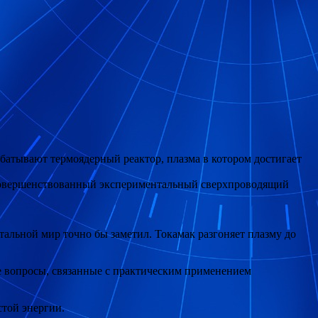
батывают термоядерный реактор, плазма в котором достигает
усовершенствованный экспериментальный сверхпроводящий
альной мир точно бы заметил. Токамак разгоняет плазму до
 вопросы, связанные с практическим применением
стой энергии.