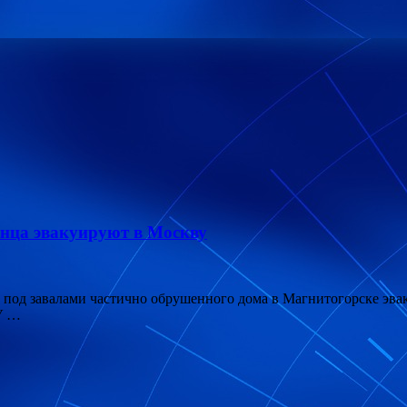
енца эвакуируют в Москву
од завалами частично обрушенного дома в Магнитогорске эвак
 У …