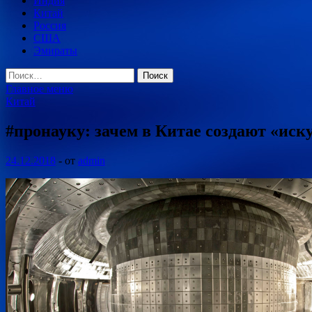
Индия
Китай
Россия
США
Эмираты
Найти:
Главное меню
Китай
#пронауку: зачем в Китае создают «иск
24.12.2018
-
от
admin