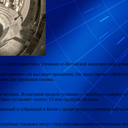
е Хэфэй совместно с учеными из Китайской академии наук разра
ым солнцем», но выглядит прозаично. Он представляет собой 
ами для удержания плазмы.
рех месяцев. Испытания прошли успешно — малейшую ошибку ост
орая составляет «всего» 15 млн градусов Цельсия.
ванный и собранный в Китае с целью решить ключевые научные
подобные токамаки могут стать неиссякаемыми источниками чи