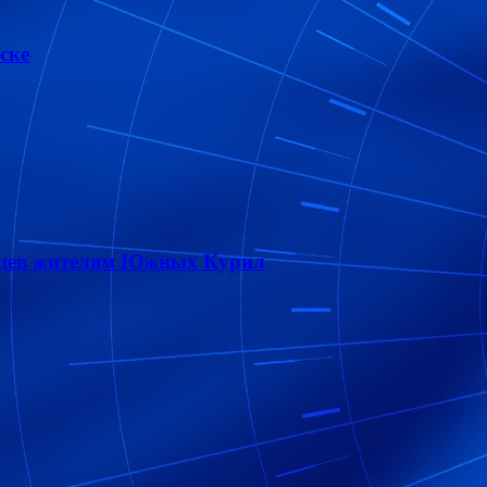
ске
онцев жителям Южных Курил