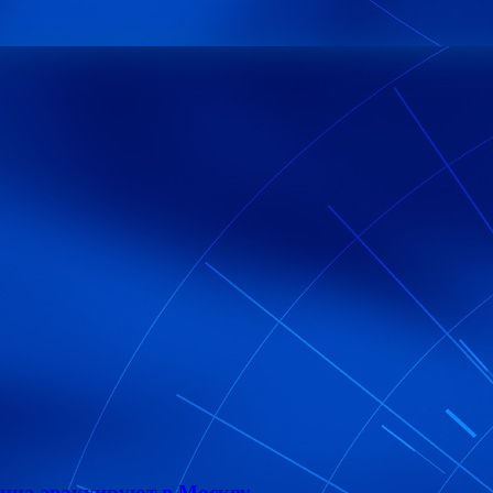
енца эвакуируют в Москву