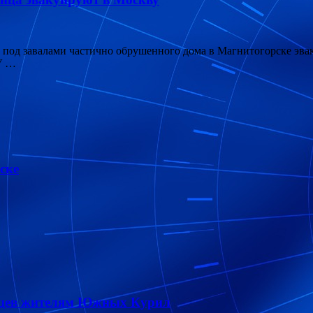
од завалами частично обрушенного дома в Магнитогорске эвак
 У …
ске
онцев жителям Южных Курил