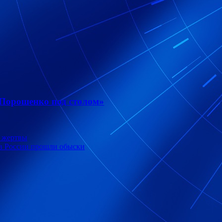
 Порошенко под столом»
ь жертвы
 в России прошли обыски