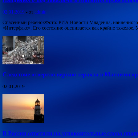
02.01.2019
-
от
admin
Спасенный ребенокФото: РИА Новости Младенца, найденного п
«Интерфакс». Его состояние оценивается как крайне тяжелое.
Следствие отвергло версию теракта в Магнитогор
02.01.2019
В России ответили на успокоительные слова яп