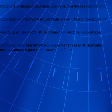
России. По предварительным данным, три человека погибли,
подъездов — с третьего по десятый этажи. Взрыв повредил 48
олее лицам). На месте ЧС работают все экстренные службы
о поручению в Магнитогорск вылетает глава МЧС Евгений
пострадавшим и родственникам погибших.