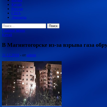
Индия
Китай
Россия
США
Эмираты
Найти:
Главное меню
Китай
В Магнитогорске из-за взрыва газа об
31.12.2018
-
от
admin