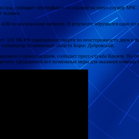
 газа, сообщает «Интерфакс» со ссылкой на
пресс-службу МЧС 
9 человек.
 4:00 по московскому времени. В результате обрушился один из 
 ст. 109 УК РФ (причинение смерти по неосторожности двум и б
л губернатор Челябинской области Борис Дубровский.
ровали о произошедшем, сообщает пресс-служба Кремля. По ег
ручено предпринять все возможные меры для оказания помощи 