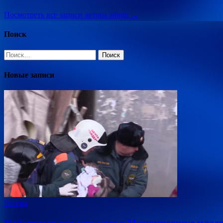
Посмотреть все записи автора admin →
Поиск
Найти:
Новые записи
Россия
Найденного под завалами в Магнитогорске млад