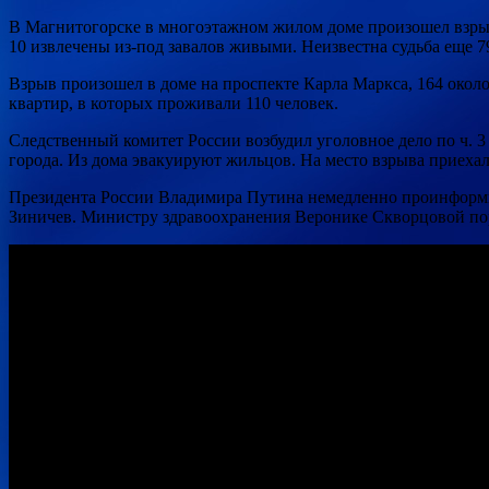
В Магнитогорске в многоэтажном жилом доме произошел взрыв
10 извлечены из-под завалов живыми. Неизвестна судьба еще 7
Взрыв произошел в доме на проспекте Карла Маркса, 164 около
квартир, в которых проживали 110 человек.
Следственный комитет России возбудил уголовное дело по ч. 3
города. Из дома эвакуируют жильцов. На место взрыва приеха
Президента России Владимира Путина немедленно проинформи
Зиничев. Министру здравоохранения Веронике Скворцовой по