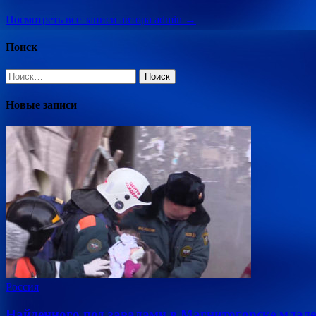
Посмотреть все записи автора admin →
Поиск
Найти:
Новые записи
Россия
Найденного под завалами в Магнитогорске млад