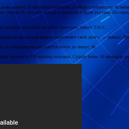
дома живого 11-месячного ребенка, сообщил губернатор Челяб
у спасло то, что она лежала в кроватке и была
укутана. По оцен
м, которые работают на месте трагедии, пишет ТАСС.
взирая на уральский мороз, выполняют свой долг», — заявил Ду
т, и температура опускается почти до минус 30.
ячи человек и 230 единиц техники. Судьбу более 30 жильцов дом