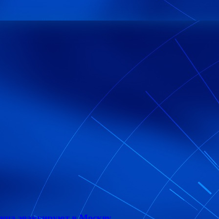
енца эвакуируют в Москву