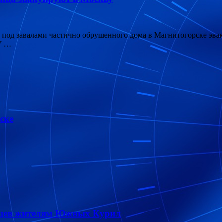
од завалами частично обрушенного дома в Магнитогорске эвак
 У …
ске
онцев жителям Южных Курил