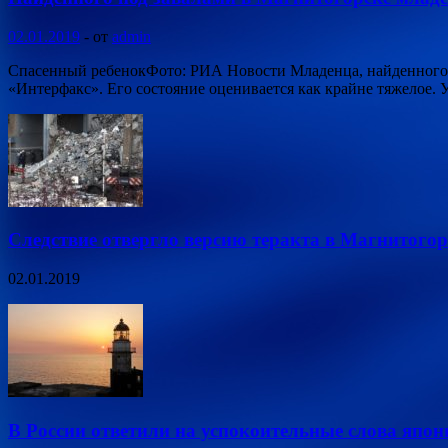
02.01.2019
-
от
admin
Спасенный ребенокФото: РИА Новости Младенца, найденного п
«Интерфакс». Его состояние оценивается как крайне тяжелое.
Следствие отвергло версию теракта в Магнитогор
02.01.2019
В России ответили на успокоительные слова яп