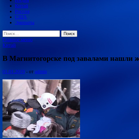
Индия
Китай
Россия
США
Эмираты
Найти:
Главное меню
Китай
В Магнитогорске под завалами нашли 
01.01.2019
-
от
admin