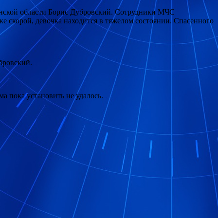
инской области Борис Дубровский. Сотрудники МЧС
ке скорой, девочка находится в тяжелом состоянии. Спасенного
бровский.
а пока установить не удалось.