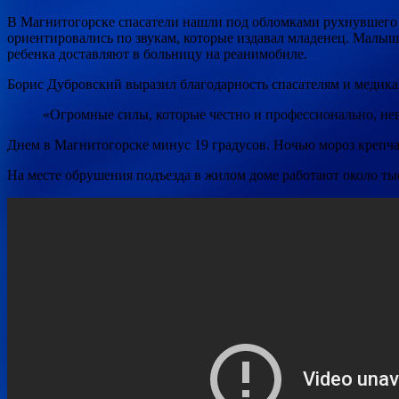
В Магнитогорске спасатели нашли под обломками рухнувшего 
ориентировались по звукам, которые издавал младенец. Малышк
ребенка доставляют в больницу на реанимобиле.
Борис Дубровский выразил благодарность спасателям и медика
«Огромные силы, которые честно и профессионально, не
Днем в Магнитогорске минус 19 градусов. Ночью мороз крепчае
На месте обрушения подъезда в жилом доме работают около тыс