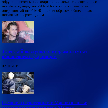
обрушившегося многоквартирного дома тело еще одного
погибшего, передает РИА «Новости» со ссылкой на
оперативный штаб МЧС. Таким образом, общее число
погибших возросло до 14. …
Зеленский выступил со вторым за сутки
обращением к украинцам
02.01.2019
Самолет со спасенным в Магнитогорске
младенцем приземлился в Москве