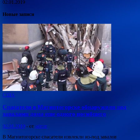
02.01.2019
Новые записи
США
Спасатели в Магнитогорске обнаружили под
завалами дома еще одного погибшего
02.01.2019
-
от
admin
В Магнитогорске спасатели извлекли из-под завалов