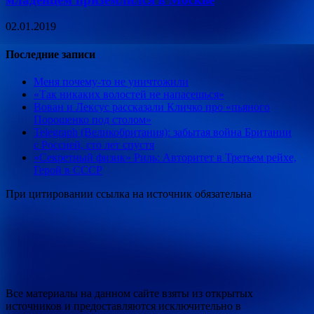
02.01.2019
Последние записи
Меня почему-то не уничтожили
«Так никаких волостей не напасешься»
Вован и Лексус рассказали Кличко про «пьяного
Порошенко под столом»
Telegraph (Великобритания): забытая война Британии
с Россией, сто лет спустя
«Секретный физик» Риль: Авторитет в Третьем рейхе,
Герой в СССР
При цитировании ссылка на источник обязательна
Все материалы на данном сайте взяты из открытых
источников и предоставляются исключительно в