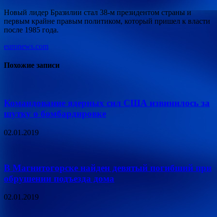
Новый лидер Бразилии стал 38-м президентом страны и
первым крайне правым политиком, который пришел к власти
после 1985 года.
euronews.com
Похожие записи
Командование ядерных сил США извинилось за
шутку о бомбардировке
02.01.2019
В Магнитогорске найден девятый погибший при
обрушении подъезда дома
02.01.2019