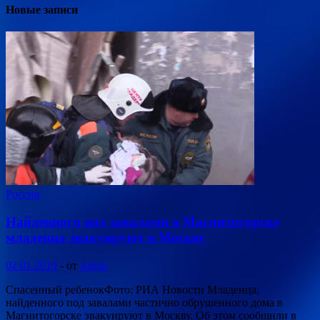
Новые записи
Россия
Найденного под завалами в Магнитогорске
младенца эвакуируют в Москву
02.01.2019
-
от
admin
Спасенный ребенокФото: РИА Новости Младенца,
найденного под завалами частично обрушенного дома в
Магнитогорске эвакуируют в Москву. Об этом сообщили в