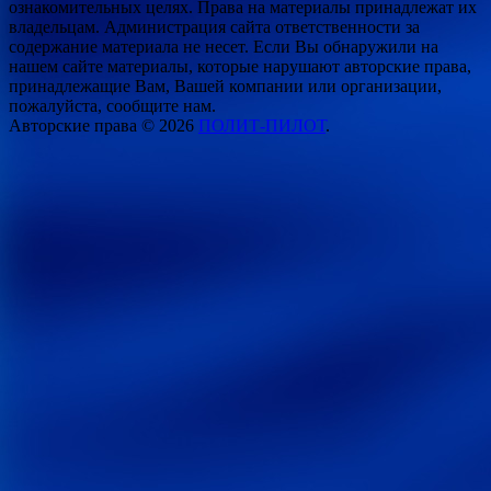
ознакомительных целях. Права на материалы принадлежат их
владельцам. Администрация сайта ответственности за
содержание материала не несет. Если Вы обнаружили на
нашем сайте материалы, которые нарушают авторские права,
принадлежащие Вам, Вашей компании или организации,
пожалуйста, сообщите нам.
Авторские права © 2026
ПОЛИТ-ПИЛОТ
.