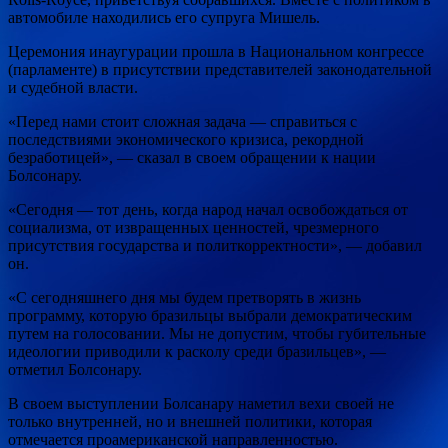
автомобиле
находились его супруга Мишель.
Церемония инаугурации прошла в Национальном конгрессе
(парламенте) в присутствии представителей законодательной
и судебной власти.
«Перед нами стоит сложная задача — справиться с
последствиями экономического кризиса, рекордной
безработицей», — сказал в своем обращении к нации
Болсонару.
«Сегодня — тот день, когда народ начал освобождаться от
социализма, от извращенных ценностей, чрезмерного
присутствия государства и политкорректности», — добавил
он.
«С сегодняшнего дня мы будем претворять в жизнь
программу, которую бразильцы выбрали демократическим
путем на голосовании. Мы не допустим, чтобы губительные
идеологии приводили к расколу среди бразильцев», —
отметил Болсонару.
В своем выступлении Болсанару наметил вехи своей не
только внутренней, но и внешней политики, которая
отмечается проамериканской направленностью.