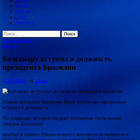
Индия
Китай
Россия
США
Эмираты
Найти:
Главное меню
Индия
Болсанару вступил в должность
президента Бразилии
02.01.2019
-
от
admin
Новый президент Бразилии Жаир Болсонару официально
вступил в должность.
По традиции, которой следуют избранные бразильские
лидеры, Болсонару
прибыл к зданию Национального конгресса на кабриолете
Rolls-Royce, приветствуя собравшихся. Вместе с политиком в