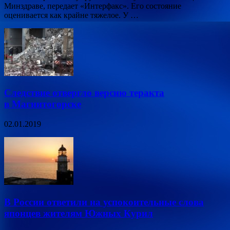
Минздраве, передает «Интерфакс». Его состояние
оценивается как крайне тяжелое. У …
Следствие отвергло версию теракта
в Магнитогорске
02.01.2019
В России ответили на успокоительные слова
японцев жителям Южных Курил