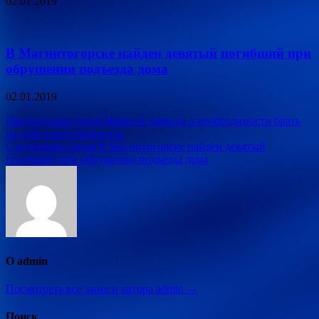
02.01.2019
В Магнитогорске найден девятый погибший при
обрушении подъезда дома
02.01.2019
Навигация
Предыдущая статья
Меркель заявила о необходимости брать
на себя ответственность
по
Следующая статья
В Магнитогорске найден девятый
записям
погибший при обрушении подъезда дома
О admin
Посмотреть все записи автора admin →
Поиск