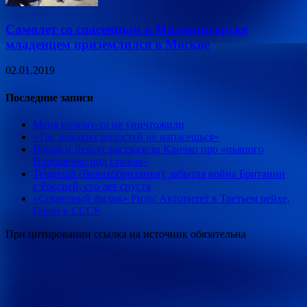
Самолет со спасенным в Магнитогорске
младенцем приземлился в Москве
02.01.2019
Последние записи
Меня почему-то не уничтожили
«Так никаких волостей не напасешься»
Вован и Лексус рассказали Кличко про «пьяного
Порошенко под столом»
Telegraph (Великобритания): забытая война Британии
с Россией, сто лет спустя
«Секретный физик» Риль: Авторитет в Третьем рейхе,
Герой в СССР
При цитировании ссылка на источник обязательна