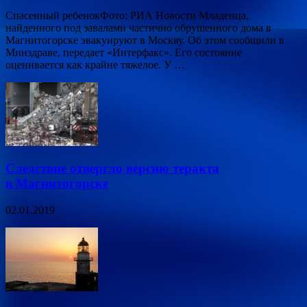
Спасенный ребенокФото: РИА Новости Младенца,
найденного под завалами частично обрушенного дома в
Магнитогорске эвакуируют в Москву. Об этом сообщили в
Минздраве, передает «Интерфакс». Его состояние
оценивается как крайне тяжелое. У …
Следствие отвергло версию теракта
в Магнитогорске
02.01.2019