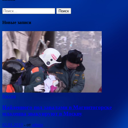
Найти:
Новые записи
Россия
Найденного под завалами в Магнитогорске
младенца эвакуируют в Москву
02.01.2019
-
от
admin