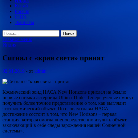
Индия
Китай
Россия
США
Эмираты
Найти:
Главное меню
Индия
Сигнал с «края света» принят
02.01.2019
-
от
admin
Космический зонд НАСА New Horizons прислал на Землю
первые снимки астероида Ultima Thule. Теперь ученые смогут
получить более точное представление о том, как выглядит
этот космический объект. По словам главы НАСА,
достижение состоит в том, что New Horizons – первая
станция, которая смогла
«непосредственно изучить объект,
заключающий в себе следы зарождения нашей Солнечной
системы».