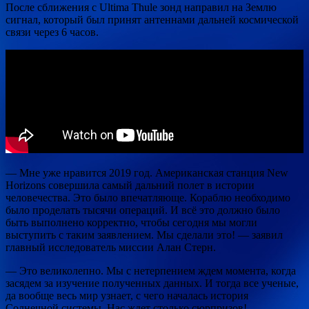
После сближения с Ultima Thule зонд направил на Землю
сигнал, который был принят антеннами дальней космической
связи через 6 часов.
— Мне уже нравится 2019 год. Американская станция New
Horizons совершила самый дальний полет в истории
человечества. Это было впечатляюще. Кораблю необходимо
было проделать тысячи операций. И всё это должно было
быть выполнено корректно, чтобы сегодня мы могли
выступить с таким заявлением. Мы сделали это! — заявил
главный исследователь миссии Алан Стерн.
— Это великолепно. Мы с нетерпением ждем момента, когда
засядем за изучение полученных данных. И тогда все ученые,
да вообще весь мир узнает, с чего началась история
Солнечной системы. Нас ждет столько сюрпризов! —