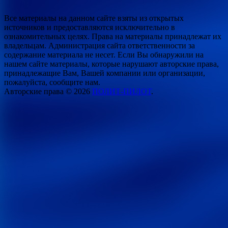
Все материалы на данном сайте взяты из открытых
источников и предоставляются исключительно в
ознакомительных целях. Права на материалы принадлежат их
владельцам. Администрация сайта ответственности за
содержание материала не несет. Если Вы обнаружили на
нашем сайте материалы, которые нарушают авторские права,
принадлежащие Вам, Вашей компании или организации,
пожалуйста, сообщите нам.
Авторские права © 2026
ПОЛИТ-ПИЛОТ
.