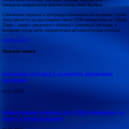
убеждена координатор миссии зонда Элис Бауман.
Сближение корабля и астероида произошло во вторник утром.
Зонд пролетел на расстоянии около 3500 километров от Ultima
Thule – самого удаленного объекта Солнечной системы, к
которому когда-либо направлялась автоматическая станция.
euronews.com
Похожие записи
Болсанару вступил в должность президента
Бразилии
02.01.2019
Командование ядерных сил США извинилось за
шутку о бомбардировке