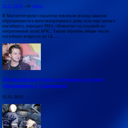
02.01.2019
-
от
admin
В Магнитогорске спасатели извлекли из-под завалов
обрушившегося многоквартирного дома тело еще одного
погибшего, передает РИА «Новости» со ссылкой на
оперативный штаб МЧС. Таким образом, общее число
погибших возросло до 14. …
Зеленский выступил со вторым за сутки
обращением к украинцам
02.01.2019