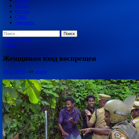
Индия
Китай
Россия
США
Эмираты
Найти:
Главное меню
Индия
Женщинам вход воспрещен
24.12.2018
-
от
admin