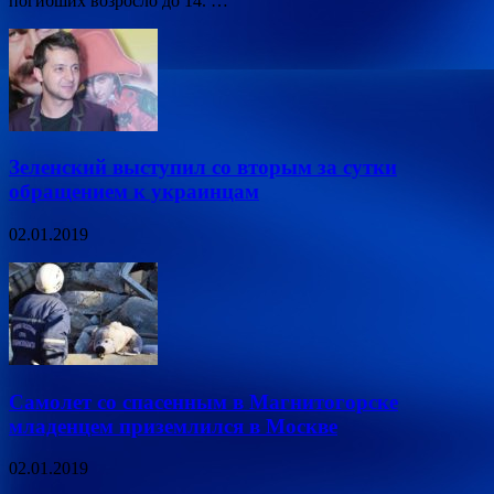
погибших возросло до 14. …
Зеленский выступил со вторым за сутки
обращением к украинцам
02.01.2019
Самолет со спасенным в Магнитогорске
младенцем приземлился в Москве
02.01.2019