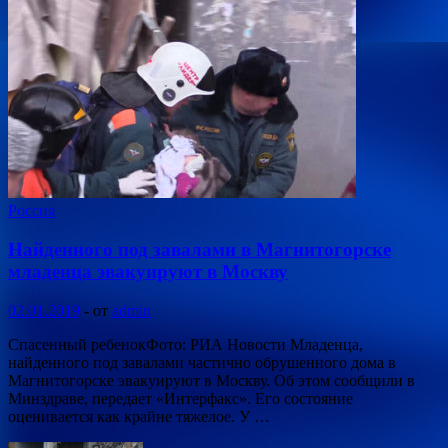
Россия
Найденного под завалами в Магнитогорске
младенца эвакуируют в Москву
02.01.2019
-
от
admin
Спасенный ребенокФото: РИА Новости Младенца,
найденного под завалами частично обрушенного дома в
Магнитогорске эвакуируют в Москву. Об этом сообщили в
Минздраве, передает «Интерфакс». Его состояние
оценивается как крайне тяжелое. У …