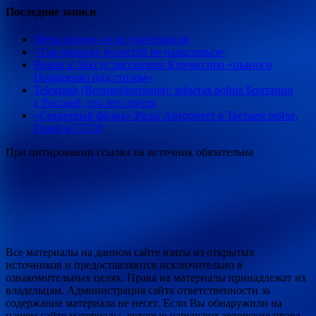
Последние записи
Меня почему-то не уничтожили
«Так никаких волостей не напасешься»
Вован и Лексус рассказали Кличко про «пьяного
Порошенко под столом»
Telegraph (Великобритания): забытая война Британии
с Россией, сто лет спустя
«Секретный физик» Риль: Авторитет в Третьем рейхе,
Герой в СССР
При цитировании ссылка на источник обязательна
Все материалы на данном сайте взяты из открытых
источников и предоставляются исключительно в
ознакомительных целях. Права на материалы принадлежат их
владельцам. Администрация сайта ответственности за
содержание материала не несет. Если Вы обнаружили на
нашем сайте материалы, которые нарушают авторские права,