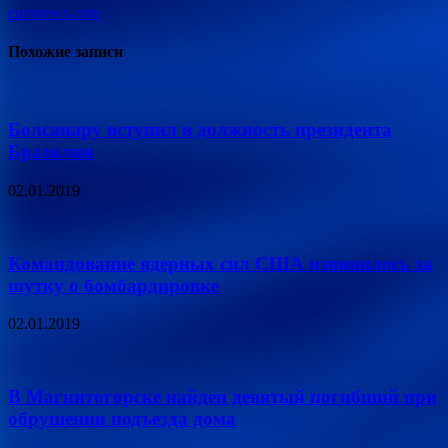
euronews.com
Похожие записи
Болсанару вступил в должность президента
Бразилии
02.01.2019
Командование ядерных сил США извинилось за
шутку о бомбардировке
02.01.2019
В Магнитогорске найден девятый погибший при
обрушении подъезда дома