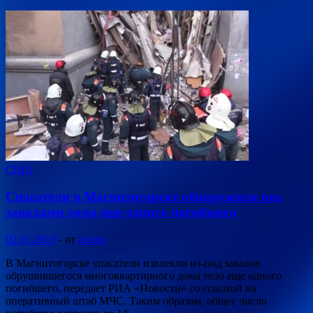
США
Спасатели в Магнитогорске обнаружили под
завалами дома еще одного погибшего
02.01.2019
-
от
admin
В Магнитогорске спасатели извлекли из-под завалов
обрушившегося многоквартирного дома тело еще одного
погибшего, передает РИА «Новости» со ссылкой на
оперативный штаб МЧС. Таким образом, общее число