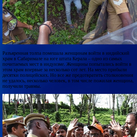
Разъяренная толпа помешала женщинам войти в индийский
храм в Сабаримале на юге штата Керала – одно из самых
почитаемых мест в индуизме. Женщины попытались войти в
этом храм впервые за несколько сот лет. На место прибыли
десятки полицейских. Но все же предотвратить
столкновения
не удалось, несколько человек, в том числе пожилая женщина,
получили травмы.