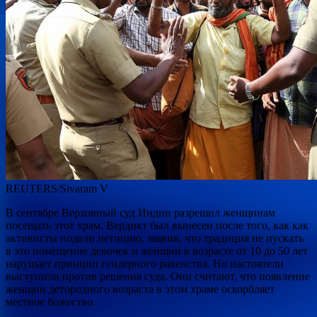
REUTERS/Sivaram V
В сентябре Верховный суд Индии разрешил женщинам
посещать этот храм. Вердикт был вынесен после того, как как
активисты подали петицию, заявив, что традиция не пускать
в это помещение девочек и женщин в возрасте от 10 до 50 лет
нарушает принцип гендерного равенства. Но настоятели
выступили против решения суда. Они считают, что появление
женщин детородного возраста в этом храме оскорбляет
местное божество.