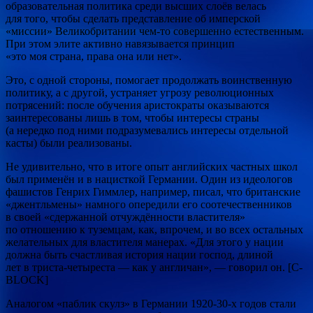
образовательная политика среди высших слоёв велась
для того, чтобы сделать представление об имперской
«миссии» Великобритании чем-то совершенно естественным.
При этом элите активно навязывается принцип
«это моя страна, права она или нет».
Это, с одной стороны, помогает продолжать воинственную
политику, а с другой, устраняет угрозу революционных
потрясений: после обучения аристократы оказываются
заинтересованы лишь в том, чтобы интересы страны
(а нередко под ними подразумевались интересы отдельной
касты) были реализованы.
Не удивительно, что в итоге опыт английских частных школ
был применён и в нацисткой Германии. Один из идеологов
фашистов Генрих Гиммлер, например, писал, что британские
«джентльмены» намного опередили его соотечественников
в своей «сдержанной отчуждённости властителя»
по отношению к туземцам, как, впрочем, и во всех остальных
желательных для властителя манерах. «Для этого у нации
должна быть счастливая история нации господ, длиной
лет в триста-четыреста — как у англичан», — говорил он. [С-
BLOCK]
Аналогом «паблик скулз» в Германии 1920-30-х годов стали