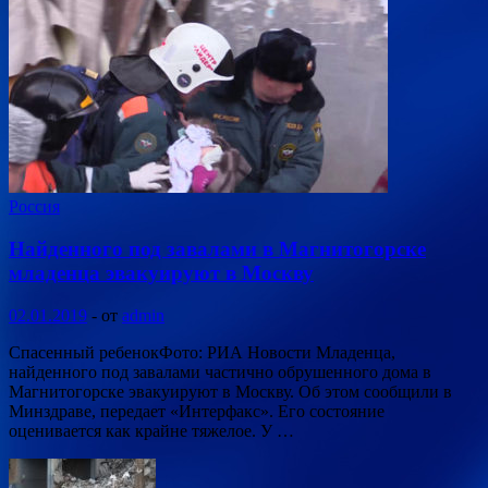
Россия
Найденного под завалами в Магнитогорске
младенца эвакуируют в Москву
02.01.2019
-
от
admin
Спасенный ребенокФото: РИА Новости Младенца,
найденного под завалами частично обрушенного дома в
Магнитогорске эвакуируют в Москву. Об этом сообщили в
Минздраве, передает «Интерфакс». Его состояние
оценивается как крайне тяжелое. У …