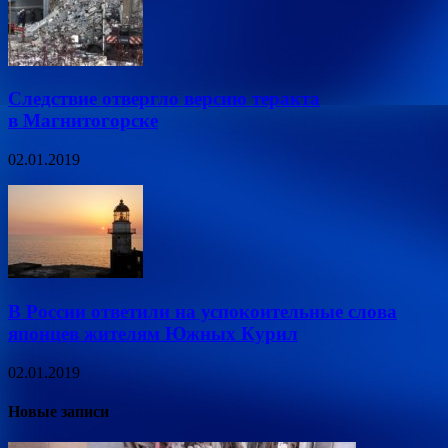
Следствие отвергло версию теракта
в Магнитогорске
02.01.2019
В России ответили на успокоительные слова
японцев жителям Южных Курил
02.01.2019
Новые записи