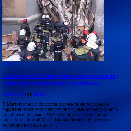
США
Спасатели в Магнитогорске обнаружили под
завалами дома еще одного погибшего
02.01.2019
-
от
admin
В Магнитогорске спасатели извлекли из-под завалов
обрушившегося многоквартирного дома тело еще одного
погибшего, передает РИА «Новости» со ссылкой на
оперативный штаб МЧС. Таким образом, общее число
погибших возросло до 14. …