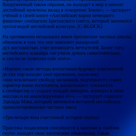
Вооруженный таким образом, он выходит в мир и вносит
достойный мужчины вклад в покорение Земли», — цитирует
учёный в своей книге «Английские корни немецкого
фашизма» сообщение Британского совета, который занимался
пропагандой английской культуры. [С-BLOCK]
На протяжении нескольких веков британские частные школы
обвиняли в том, что они заменяют рыцарский
дух жестокостью, учат ненавидеть мечтателей. Более того,
английского эсквайра «не учили думать самостоятельно,
и сам он не позволял себе этого».
«Именно такие методы воспитания будущих повелителей
до сих пор находят своё признание, поскольку
«они исключают свободу мальчиков, подчёркнуто ставят
характер выше интеллекта, воспитывают лояльность
к сообществу и создают вождей империи, верящих в свою
миссию и не анализирующих её»», — цитирует социолог
Эдварда Мэка, который занимался историей английских
привилегированных частных школ.
«Три-четыре века счастливой истории господ»
Практика подавления способности к критике в «паблик
скулз» находит свои логические объяснения. Такая