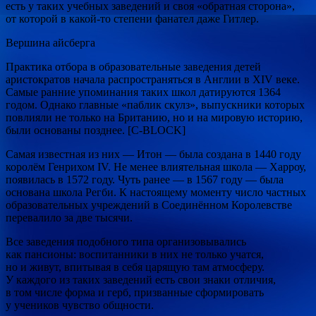
есть у таких учебных заведений и своя «обратная сторона»,
от которой в какой-то степени фанател даже Гитлер.
Вершина айсберга
Практика отбора в образовательные заведения детей
аристократов начала распространяться в Англии в XIV веке.
Самые ранние упоминания таких школ датируются 1364
годом. Однако главные «паблик скулз», выпускники которых
повлияли не только на Британию, но и на мировую историю,
были основаны позднее. [С-BLOCK]
Самая известная из них — Итон — была создана в 1440 году
королём Генрихом IV. Не менее влиятельная школа — Харроу,
появилась в 1572 году. Чуть ранее — в 1567 году — была
основана школа Регби. К настоящему моменту число частных
образовательных учреждений в Соединённом Королевстве
перевалило за две тысячи.
Все заведения подобного типа организовывались
как пансионы: воспитанники в них не только учатся,
но и живут, впитывая в себя царящую там атмосферу.
У каждого из таких заведений есть свои знаки отличия,
в том числе форма и герб, призванные сформировать
у учеников чувство общности.