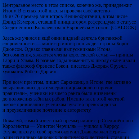
Центральное место в этом списке, конечно же, принадлежит
Итону. В стенах этой школы провели своё детство
19 из 76 премьер-министров Великобритании, в том числе
Дэвид Кэмерон, ставший инициатором референдума о статусе
Соединённого Королевства в Европейском союзе. [С-BLOCK]
Здесь же учился и ещё один видный деятель британской
современности — министр иностранных дел страны Борис
Джонсон. Однако главными выпускниками Итона,
без сомнения, являются члены королевской семьи — принцы
Гарри и Ульям. В разные годы знаменитую школу оканчивали
также философ Фрэнсис Бэкон, писатель Джордж Оруэлл,
художник Роберт Дарвин.
При всём при этом, пишет Саркисянц, в Итоне, где активно
«выращивались для империи вице-короли и прочие
правители», ученики низшего ранга были низведены
до положения забитых рабов. Именно так в этой частной
школе прививались ученикам чувство превосходства
и преувеличенное почтение к авторитету.
Пожалуй, самый известный премьер-министр Соединённого
Королевства — Уинстон Черчилль — учился в Харроу.
Эту же школу в своё время окончил Джавахарлал Неру —
один из видных мировых политических деятелей, ставший