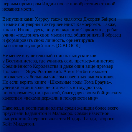
первым премьером Индии после приобретения страной
независимости.
Выпускниками Харроу также являются Джордж Байрон
и ныне популярный актёр Бенедикт Камбербэтч. Также,
как и в Итоне, здесь, по утверждению Саркисянца, ребят
учили «подгонять свои мысли под общепринятый образец
и формировать свою личность, ориентируясь
на господствующий тип». [С-BLOCK]
Не менее внушительный список выпускников
у Вестминистера, где учились семь премьер-министров
Соединённого Королевства и даже один вице-премьер
Польши — Яцек Ростовский. А вот Рэгби не может
похвастаться большим числом известных выпускников.
Но если верить книге «Школьные годы Тома Брауна»,
ученики этой школы не отличаясь ни мудростью,
ни остроумием, ни красотой, благодаря своим бойцовским
качествам «веками держали в покорности мир».
Наконец, в воспитании элиты среди женщин более всего
преуспели Бадминтон и Мальборо. Самой известной
выпускницей первого является Индира Ганди, второго —
Кейт Миддлтон.