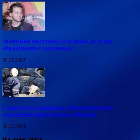
Зеленский выступил со вторым за сутки
обращением к украинцам
02.01.2019
Самолет со спасенным в Магнитогорске
младенцем приземлился в Москве
02.01.2019
Последние записи