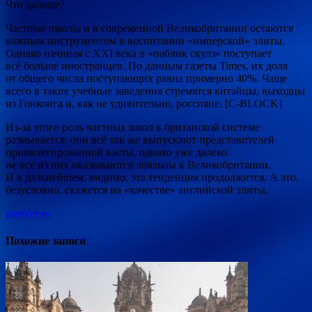
Что дальше?
Частные школы и в современной Великобритании остаются
важным инструментом в воспитании «имперской» элиты.
Однако начиная с XXI века в «паблик скулз» поступает
всё больше иностранцев. По данным газеты Times, их доля
от общего числа поступающих равна примерно 40%. Чаще
всего в такие учебные заведения стремятся китайцы, выходцы
из Гонконга и, как не удивительно, россияне. [С-BLOCK]
Из-за этого роль частных школ в британской системе
размывается: они всё так же выпускают представителей
привилегированной касты, однако уже далеко
не все из них оказываются лояльны к Великобритании.
И в дальнейшем, видимо, эта тенденция продолжится. А это,
безусловно, скажется на «качестве» английской элиты.
rambler.ru
Похожие записи