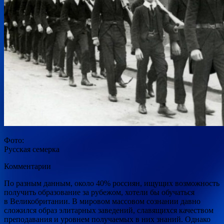
Фото:
Русская семерка
Комментарии
По разным данным, около 40% россиян, ищущих возможность
получить образование за рубежом, хотели бы обучаться
в Великобритании. В мировом массовом сознании давно
сложился образ элитарных заведений, славящихся качеством
преподавания и уровнем получаемых в них знаний. Однако