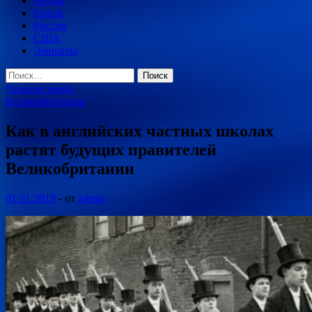
Индия
Китай
Россия
США
Эмираты
Найти:
Главное меню
Великобритания
Как в английских частных школах
растят будущих правителей
Великобритании
01.01.2019
-
от
admin