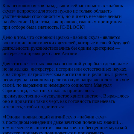
Как несколько веков назад, так и сейчас попасть в «паблик
скулз» непросто: для этого нужно не только обладать
умственными способностями, но и иметь немалые деньги
на обучение. При этом, как правило, главным принципом
при отборе была знатность. [С-BLOCK]
Дело в том, что основной целью «паблик скулз» является
воспитание политических деятелей, которые в своей будущей
деятельности руководствовались бы одним критерием —
интересами правящих слоёв Англии.
Для этого в частных школах основной упор был сделан даже
не на языках, литературе, истории или естественных науках,
а на спорте, патриотическом воспитании и религии. Причём,
несмотря на различную религиозную направленность, в купе
своей, по выражению немецкого социолога Мануэля
Саркисянца, в частных школах прививалось
преимущественно «мускулистое христианство». Выражалось
оно в привитии таких черт, как готовность повелевать
и терпеть, чтобы подчиняться.
«Юноша, покидающий английскую «паблик скул»
в постыдном неведении даже зачатков полезных знаний…
тем не менее выносит из школы кое-что бесценное: мужской
характер, привычку повиноваться и приказывать.