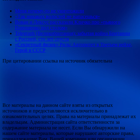
Меня почему-то не уничтожили
«Так никаких волостей не напасешься»
Вован и Лексус рассказали Кличко про «пьяного
Порошенко под столом»
Telegraph (Великобритания): забытая война Британии
с Россией, сто лет спустя
«Секретный физик» Риль: Авторитет в Третьем рейхе,
Герой в СССР
При цитировании ссылка на источник обязательна
Все материалы на данном сайте взяты из открытых
источников и предоставляются исключительно в
ознакомительных целях. Права на материалы принадлежат их
владельцам. Администрация сайта ответственности за
содержание материала не несет. Если Вы обнаружили на
нашем сайте материалы, которые нарушают авторские права,
принадлежащие Вам, Вашей компании или организации,