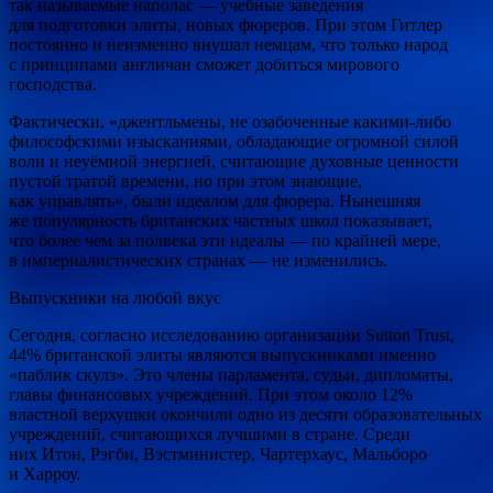
так называемые наполас — учебные заведения
для подготовки элиты, новых фюреров. При этом Гитлер
постоянно и неизменно внушал немцам, что только народ
с принципами англичан сможет добиться мирового
господства.
Фактически, «джентльмены, не озабоченные какими-либо
философскими изысканиями, обладающие огромной силой
воли и неуёмной энергией, считающие духовные ценности
пустой тратой времени, но при этом знающие,
как управлять», были идеалом для фюрера. Нынешняя
же популярность британских частных школ показывает,
что более чем за полвека эти идеалы — по крайней мере,
в империалистических странах — не изменились.
Выпускники на любой вкус
Сегодня, согласно исследованию организации Sutton Trust,
44% британской элиты являются выпускниками именно
«паблик скулз». Это члены парламента, судьи, дипломаты,
главы финансовых учреждений. При этом около 12%
властной верхушки окончили одно из десяти образовательных
учреждений, считающихся лучшими в стране. Среди
них Итон, Рэгби, Вэстминистер, Чартерхаус, Мальборо
и Харроу.